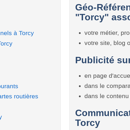
Géo-Référen
"Torcy" asso
votre métier, pro
nels à Torcy
votre site, blog
Torcy
Publicité su
en page d'accue
dans le compara
burants
dans le contenu 
rtes routières
Communicati
y
Torcy