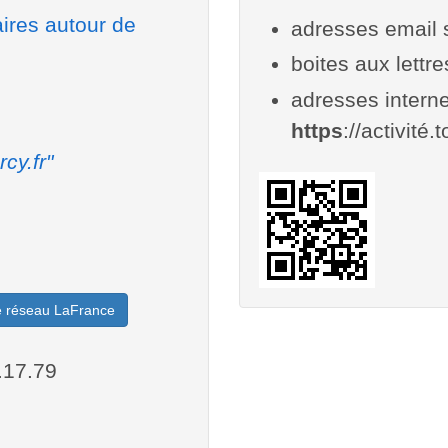
aires autour de
adresses email 
boites aux lettr
adresses interne
https
://activité.t
rcy.fr"
le réseau LaFrance
.17.79