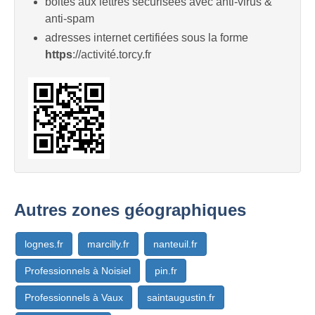
boites aux lettres sécurisées avec anti-virus &
anti-spam
adresses internet certifiées sous la forme
https
://activité.torcy.fr
Autres zones géographiques
lognes.fr
marcilly.fr
nanteuil.fr
Professionnels à Noisiel
pin.fr
Professionnels à Vaux
saintaugustin.fr