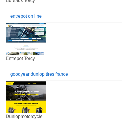
Bureaux Torcy
entrepot on line
Entrepot Torcy
goodyear dunlop tires france
Dunlopmotorcycle