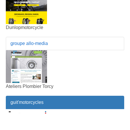
Dunlopmotorcycle
groupe allo-media
Ateliers Plombier Torcy
guit'motorcycles