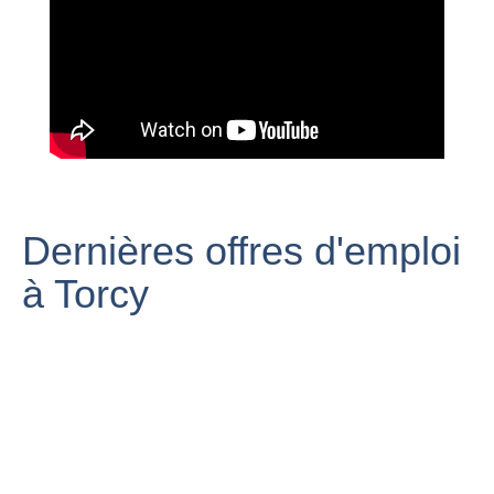
US TORCY -
GRIGNY U10 (
TOURNOI
SOLITAIRE )
RER A: Voyage
Sortie pêche
4/11/17 SCORE
de Torcy à
carnassiers à la
3-0
Vincennes
verticale, Torcy
(71)
Dernières offres d'emploi
à Torcy
Balamine
19
Savane, la
GAMBARDELLA
Torcy plage -
pépite de l'US
32ème Finale
paris torcy plaji -
Torcy
REIMS TORCY
Le procès de la