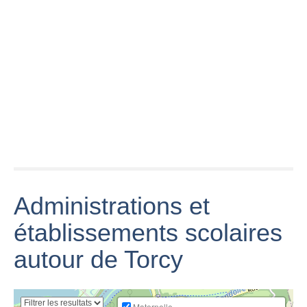
Brochet au
filière jihadiste
popper à la
de Cannes-
Paris FC 0 - 1
mouche.../ Lac
Torcy s'ouvre à
Torcy
de Torcy
Paris
2018 04 28 U13
Inside
TOURNOI DE
Gambardella
SARCELLES
avec l'équipe
'Station du
CRETEIL vs US
U19 NAT de
Louvre * Buff du
TORCY
l'US Torcy
dépot de Torcy' -
Mai 1991.
Administrations et
établissements scolaires
autour de Torcy
Torcy : un
motard tué dans
un accident avec
la brigade
Maternelle