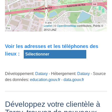
10 ANS APRES
Leaflet
| ©
OpenStreetMap
contributors, Points ©
- LE QUARTIER
Torcy to
2012 LINZ
DU MAIL A
NOAH P. US
Disneyland
TORCY
TORCY U12 1er
Paris direct |
TRIMESTRE
RER A |
Voir les adresses et les téléphones des
lieux :
Développement:
Dataxy
- Hébergement:
Dataxy
- Source
des données:
education.gouv.fr
-
data.gouv.fr
Développez votre clientèle à