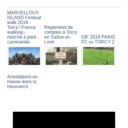
MARVELLOUS
ISLAND Festival
walk 2019 -
Torcy / France
Règlement de
walking -
comptes à Torcy
marche à pied -
en Saône-et-
GIF 2019 PARIS
caminando
Loire
FC vs TORCY 2
Arrestations en
masse dans la
mouvance
djishadiste à
Strasbourg,
US Torcy :
Torcy et Cannes
Tremplin vers
La Saomera à
les sommets
Torcy