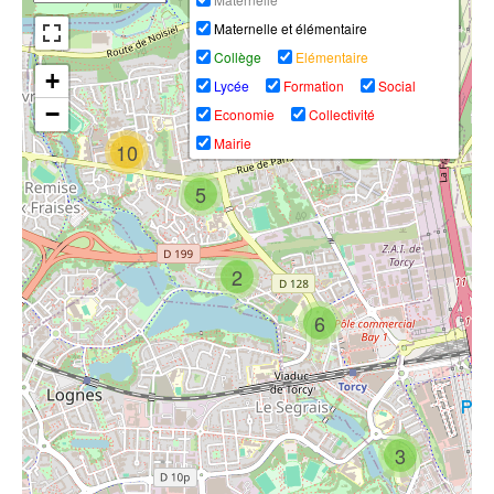
un car scolaire,
solidaire de
TORCY 77200-
plusieurs
torcy au foyer
Maternelle et élémentaire
L'Arche Guedon
enfants blessés
Adoma
Collège
Elémentaire
+
Lycée
Formation
Social
−
Economie
Collectivité
Mairie
5
10
Champs sur
5
la brigade
Marne Noisiel
solidaire de
Torcy Lognes
TORCY en visite
Démolition des
Paris France
à Louise Michel
Tours de Torcy.
10.5.2017 #0524
2
6
La Brigade
solidaire de
U16 U17 PSG 3-
TORCY dans le
3 US Torcy /
quartier de
Reportage sur
3
Actions & buts
Beauregard
l'US Torcy