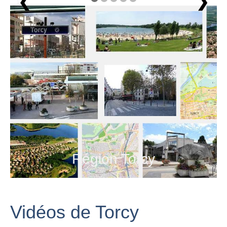
❮
❯
1 / 5
Région Torcy
Vidéos de Torcy