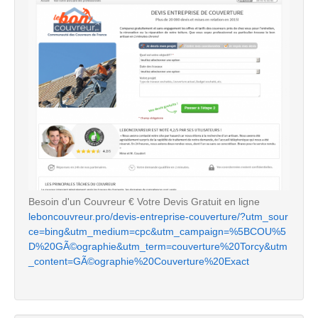
Besoin d'un Couvreur € Votre Devis Gratuit en ligne
leboncouvreur.pro/devis-entreprise-couverture/?utm_sour
ce=bing&utm_medium=cpc&utm_campaign=%5BCOU%5
D%20GÃ©ographie&utm_term=couverture%20Torcy&utm
_content=GÃ©ographie%20Couverture%20Exact