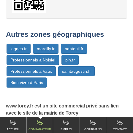
Autres zones géographiques
lognes.fr
marcilly.fr
nanteuil.fr
Professionnels à Noisiel
pin.fr
Professionnels à Vaux
saintaugustin.fr
Bien vivre à Paris
www.torcy.fr est un site commercial privé sans lien
avec le site de la mairie de Torcy
ACCUEIL
COMPARATEUR
EMPLOI
GOURMAND
CONTACT