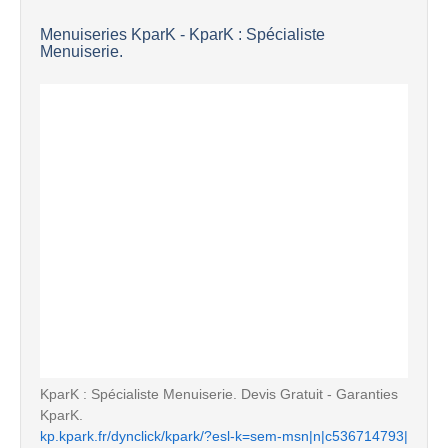
Menuiseries KparK - KparK : Spécialiste
Menuiserie.
KparK : Spécialiste Menuiserie. Devis Gratuit - Garanties
KparK.
kp.kpark.fr/dynclick/kpark/?esl-k=sem-msn|n|c536714793|