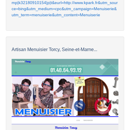
mp|k32180910154|p|t&eurl=http://www.kpark.fr&utm_sour
ce=bing&utm_medium=cpc&utm_campaign=Menuiserie&
utm_term=menuiserie&utm_content=Menuiserie
Artisan Menuisier Torcy, Seine-et-Marne...